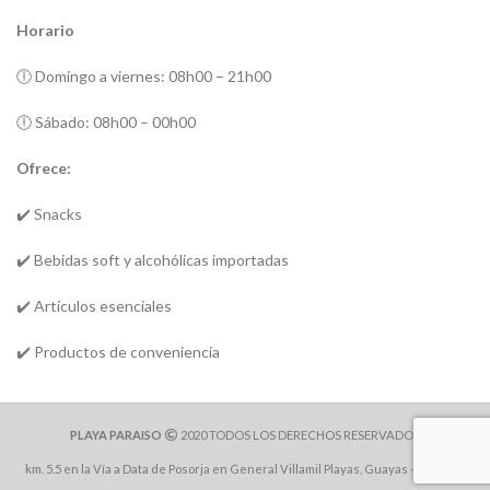
Horario
🕕 Domingo a viernes: 08h00 – 21h00
🕕 Sábado: 08h00 – 00h00
Ofrece:
✔️
Snacks
✔️ Bebidas soft y alcohólicas importadas
✔️ Artículos esenciales
✔️ Productos de conveniencia
PLAYA PARAISO
2020 TODOS LOS DERECHOS RESERVADOS
km. 5.5 en la Vía a Data de Posorja en General Villamil Playas, Guayas - Ecuador.